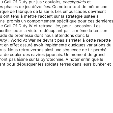
u Call Of Duty pur jus : couloirs,
checkpoints
et
 des phases de jeu dévoilées. On notera tout de même une
que de fabrique de la série. Les embuscades devraient
ont tenu à mettre l'accent sur la stratégie usitée à
ainsi promis un comportement spécifique pour ces dernière
de Call Of Duty IV et retravaillée, pour l'occasion. Les
crifier pour la victoire décuplant par la même la tension
stade de promesse dont nous attendons donc la
uty : World At War ne devrait pas s'arrêter à cette recette
 en effet assuré avoir implémenté quelques variations du
pus. Nous retrouverons ainsi une séquence de tir perché
agira de couler des navires japonais. Un moment de grand
ont pas lésiné sur la pyrotechnie. A noter enfin que le
ant pour débusquer les soldats terrés dans leurs bunker et