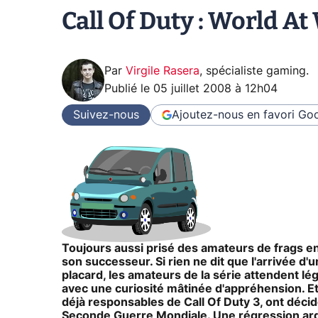
Call Of Duty : World A
Par
Virgile Rasera
,
spécialiste gaming
.
Publié le
05 juillet 2008 à 12h04
Suivez-nous
Ajoutez-nous en favori
Goo
Toujours aussi prisé des amateurs de frags en l
son successeur. Si rien ne dit que l'arrivée d
placard, les amateurs de la série attendent lég
avec une curiosité mâtinée d'appréhension. E
déjà responsables de Call Of Duty 3, ont décidé
Seconde Guerre Mondiale. Une régression arg