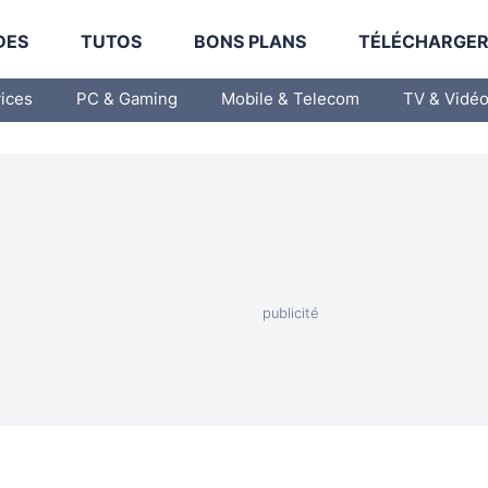
DES
TUTOS
BONS PLANS
TÉLÉCHARGE
vices
PC & Gaming
Mobile & Telecom
TV & Vidé