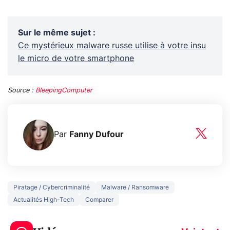
Sur le même sujet
:
Ce mystérieux malware russe utilise à votre insu
le micro de votre smartphone
Source :
BleepingComputer
Par
Fanny Dufour
Piratage / Cybercriminalité
Malware / Ransomware
Actualités High-Tech
Comparer
3 écrans en 1 pour
5 générations
319€ ? Voici L'AOC
jeux dans la