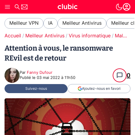
Meilleur VPN
IA
Meilleur Antivirus
Meilleur c
Accueil
Meilleur Antivirus
Virus informatique
Malware / Ransomware
Attention à vous, le ransomware
REvil est de retour
Par
Fanny Dufour
0
Publié le
03 mai 2022 à 11h50
Suivez-nous
Ajoutez-nous en favori