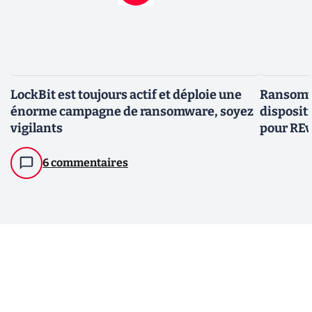
LockBit est toujours actif et déploie une
Ransomwa
énorme campagne de ransomware, soyez
disposit
vigilants
pour REv
6 commentaires