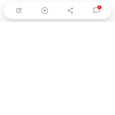
0
Abonnez-vous à notre newsletter !
Recevez un résumé quotidien de l'actu technologique.
S'inscrire
En cliquant sur s'inscrire, j’accepte de recevoir par email des
informations, actualités et offres commerciales de Clubic.
Conformément au RGPD, vous pouvez retirer votre consentement
à tout moment en cliquant sur le lien de désinscription présent
dans chaque email. Pour en savoir plus sur la gestion de vos
données, consultez notre
Politique de confidentialité