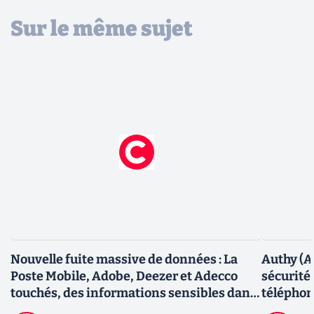
Sur le même sujet
Nouvelle fuite massive de données : La
Authy (A
Poste Mobile, Adobe, Deezer et Adecco
sécurité
touchés, des informations sensibles dans
téléphon
la nature