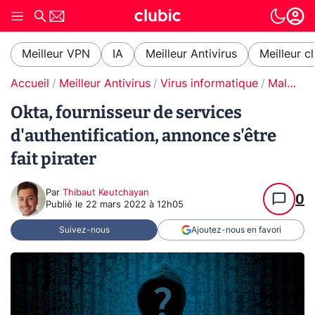
Meilleur VPN
IA
Meilleur Antivirus
Meilleur c
Accueil
Meilleur Antivirus
Virus informatique
Malware / Ransomware
Okta, fournisseur de services
d'authentification, annonce s'être
fait pirater
Par
Thibaut Keutchayan
0
Publié le
22 mars 2022 à 12h05
Suivez-nous
Ajoutez-nous en favori