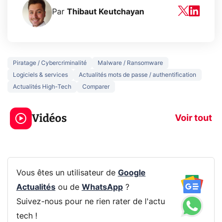
Par
Thibaut Keutchayan
Piratage / Cybercriminalité
Malware / Ransomware
Logiciels & services
Actualités mots de passe / authentification
Actualités High-Tech
Comparer
5 générations de
Ce que vous n
jeux dans la
savez sur la
Vidéos
prochaine Xbox !
navigation pri
Voir tout
Vous êtes un utilisateur de
Google
Actualités
ou de
WhatsApp
?
Suivez-nous pour ne rien rater de l'actu
tech !