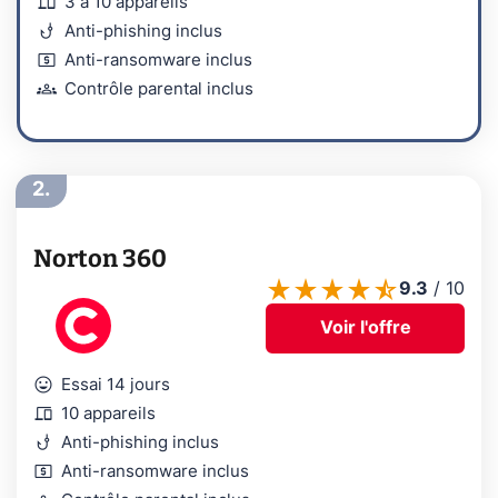
devices
3 à 10 appareils
phishing
Anti-phishing inclus
local_atm
Anti-ransomware inclus
groups
Contrôle parental inclus
2.
Norton 360
9.3
/
10
Voir l'offre
mood
Essai 14 jours
devices
10 appareils
phishing
Anti-phishing inclus
local_atm
Anti-ransomware inclus