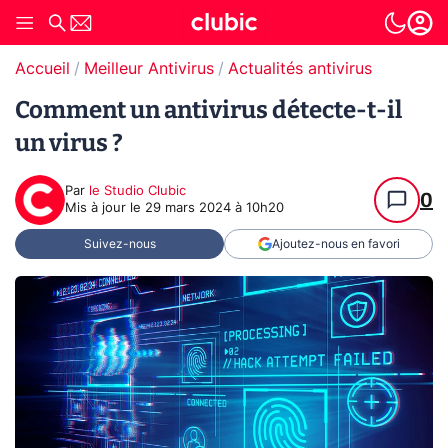
Accueil
Meilleur Antivirus
Actualités antivirus
Comment un antivirus détecte-t-il
un virus ?
Par
le Studio Clubic
0
Mis à jour le
29 mars 2024 à 10h20
Suivez-nous
Ajoutez-nous en favori