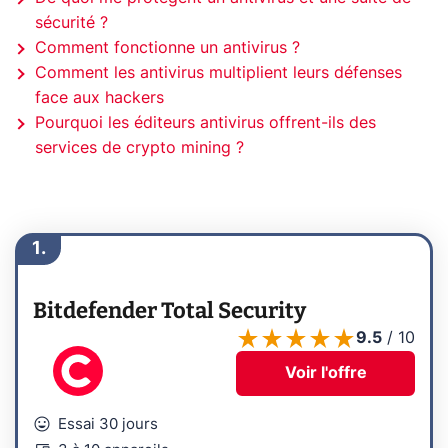
sécurité ?
Comment fonctionne un antivirus ?
Comment les antivirus multiplient leurs défenses
face aux hackers
Pourquoi les éditeurs antivirus offrent-ils des
services de crypto mining ?
1.
Bitdefender Total Security
9.5
/
10
Voir l'offre
mood
Essai 30 jours