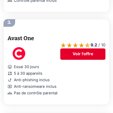
groups
Contrôle parental inclus
3.
Avast One
9.2
/
10
Voir l'offre
mood
Essai 30 jours
devices
5 à 30 appareils
phishing
Anti-phishing inclus
local_atm
Anti-ransomware inclus
groups
Pas de contrôle parental