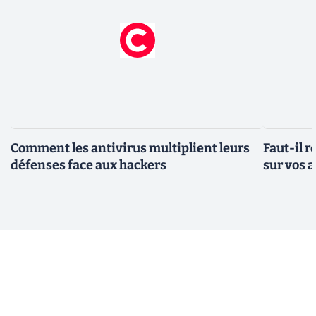
Comment les antivirus multiplient leurs
Faut-il r
défenses face aux hackers
sur vos a