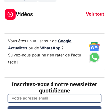
3 écrans en 1 pour
5 générations
319€ ? Voici L'AOC
jeux dans la
Vidéos
CQ32G4ZA !
prochaine Xbo
Voir tout
Vous êtes un utilisateur de
Google
Actualités
ou de
WhatsApp
?
Suivez-nous pour ne rien rater de l'actu
tech !
Inscrivez-vous à notre newsletter
quotidienne