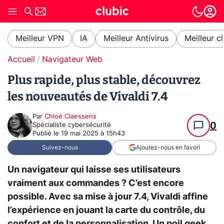
Meilleur VPN
IA
Meilleur Antivirus
Meilleur c
Accueil
Navigateur Web
Plus rapide, plus stable, découvrez
les nouveautés de Vivaldi 7.4
Par
Chloé Claessens
0
Spécialiste cybersécurité
Publié le
19 mai 2025 à 15h43
Suivez-nous
Ajoutez-nous en favori
Un navigateur qui laisse ses utilisateurs
vraiment aux commandes ? C’est encore
possible. Avec sa mise à jour 7.4, Vivaldi affine
l’expérience en jouant la carte du contrôle, du
confort et de la personnalisation. Un poil geek,