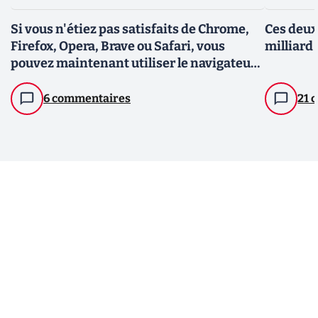
Si vous n'étiez pas satisfaits de Chrome,
Ces deux
Firefox, Opera, Brave ou Safari, vous
milliard
pouvez maintenant utiliser le navigateur
de Samsung sur Windows
6 commentaires
21 