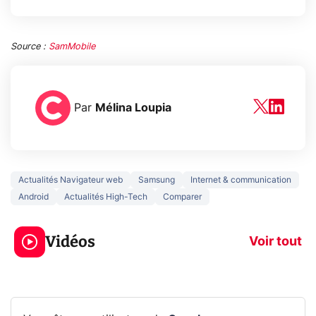
Source :
SamMobile
Par
Mélina Loupia
Actualités Navigateur web
Samsung
Internet & communication
Android
Actualités High-Tech
Comparer
3 écrans en 1 pour
5 générations
319€ ? Voici L'AOC
jeux dans la
Vidéos
CQ32G4ZA !
prochaine Xbo
Voir tout