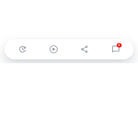
0
Abonnez-vous à notre newsletter !
Recevez un résumé quotidien de l'actu technologique.
S'inscrire
En cliquant sur s'inscrire, j’accepte de recevoir par email des
informations, actualités et offres commerciales de Clubic.