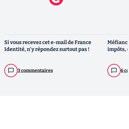
Si vous recevez cet e-mail de France
Méfiance
Identité, n'y répondez surtout pas !
impôts, 
3 commentaires
6 c