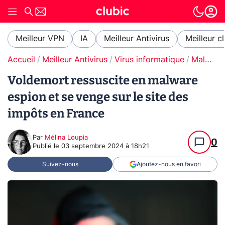
Meilleur VPN
IA
Meilleur Antivirus
Meilleur c
Accueil
Meilleur Antivirus
Virus informatique
Malware / Ransomware
Voldemort ressuscite en malware
espion et se venge sur le site des
impôts en France
Par
Mélina Loupia
0
Publié le
03 septembre 2024 à 18h21
Suivez-nous
Ajoutez-nous en favori