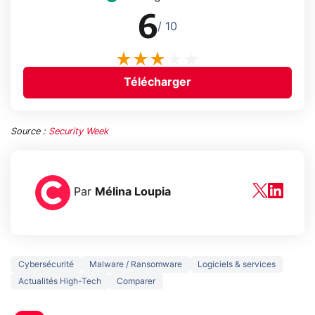
6
/ 10
Télécharger
Source :
Security Week
Par
Mélina Loupia
Cybersécurité
Malware / Ransomware
Logiciels & services
Actualités High-Tech
Comparer
5 générations de
Ce que vous n
jeux dans la
savez sur la