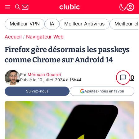
Meilleur VPN
IA
Meilleur Antivirus
Meilleur c
Accueil
Navigateur Web
Firefox gère désormais les passkeys
comme Chrome sur Android 14
Par
Mérouan Goumiri
0
Publié le
10 juillet 2024 à 16h44
Suivez-nous
Ajoutez-nous en favori