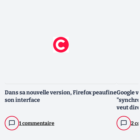
Dans sa nouvelle version, Firefox peaufine
Google v
son interface
"synchro
veut dir
1 commentaire
2 c