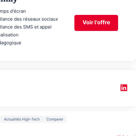
emps d'écran
llance des réseaux sociaux
Voir l'offre
illance des SMS et appel
calisation
dagogique
150€
Actualités High-Tech
Comparer
taque la
remboursés
Starlink vs
Vrai o
ti-
sur votre
Amazon : la
l'œil 
dement
nouveau
guerre du
pas a