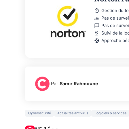
timer
Gestion du t
groups
Pas de survei
sms
Pas de surve
pin_drop
Suivi de la lo
support
Approche pé
Par
Samir Rahmoune
Cybersécurité
Actualités antivirus
Logiciels & services
Ce que vous
xAI at
ne savez sur
Google tease
loi an
la navigation
son Pixel 11
dénu