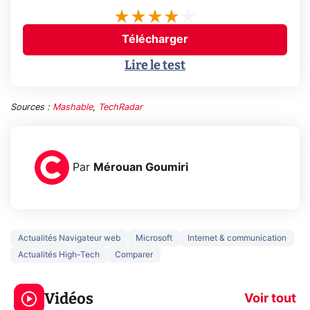
Télécharger
Lire le test
Sources :
Mashable
,
TechRadar
Par
Mérouan Goumiri
Actualités Navigateur web
Microsoft
Internet & communication
Actualités High-Tech
Comparer
3 écrans en 1 pour
5 générations
319€ ? Voici L'AOC
jeux dans la
Vidéos
CQ32G4ZA !
prochaine Xbo
Voir tout