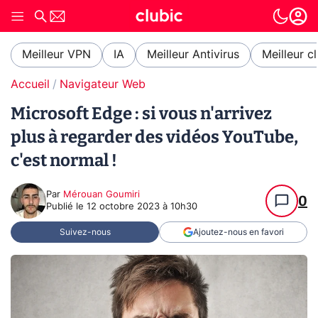
Meilleur VPN
IA
Meilleur Antivirus
Meilleur c
Accueil
Navigateur Web
Microsoft Edge : si vous n'arrivez
plus à regarder des vidéos YouTube,
c'est normal !
Par
Mérouan Goumiri
0
Publié le
12 octobre 2023 à 10h30
Suivez-nous
Ajoutez-nous en favori