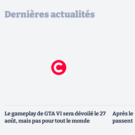
Dernières actualités
Le gameplay de GTA VI sera dévoilé le 27
Après le
août, mais pas pour tout le monde
passent 