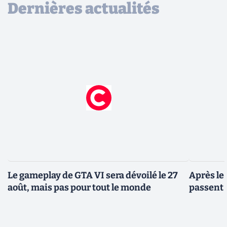
Dernières actualités
Le gameplay de GTA VI sera dévoilé le 27
Après le
août, mais pas pour tout le monde
passent 