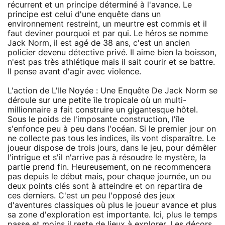
récurrent et un principe déterminé à l'avance. Le
principe est celui d'une enquête dans un
environnement restreint, un meurtre est commis et il
faut deviner pourquoi et par qui. Le héros se nomme
Jack Norm, il est agé de 38 ans, c'est un ancien
policier devenu détective privé. Il aime bien la boisson,
n'est pas très athlétique mais il sait courir et se battre.
Il pense avant d'agir avec violence.
L'action de L'Ile Noyée : Une Enquête De Jack Norm se
déroule sur une petite île tropicale où un multi-
millionnaire a fait construire un gigantesque hôtel.
Sous le poids de l'imposante construction, l'île
s'enfonce peu à peu dans l'océan. Si le premier jour on
ne collecte pas tous les indices, ils vont disparaître. Le
joueur dispose de trois jours, dans le jeu, pour démêler
l'intrigue et s'il n'arrive pas à résoudre le mystère, la
partie prend fin. Heureusement, on ne recommencera
pas depuis le début mais, pour chaque journée, un ou
deux points clés sont à atteindre et on repartira de
ces derniers. C'est un peu l'opposé des jeux
d'aventures classiques où plus le joueur avance et plus
sa zone d'exploration est importante. Ici, plus le temps
passe et moins il reste de lieux à explorer. Les décors