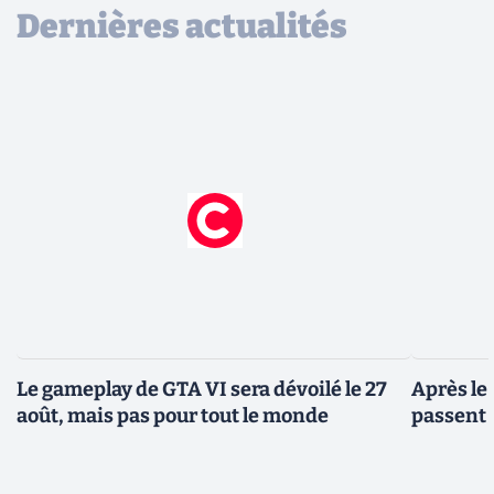
Dernières actualités
Le gameplay de GTA VI sera dévoilé le 27
Après le
août, mais pas pour tout le monde
passent 