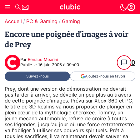
Accueil
PC & Gaming
Gaming
Encore une poignée d’images à voir
de Prey
Par
Renaud Mearini
0
Publié le
16 juin 2006 à 09h00
Suivez-nous
Ajoutez-nous en favori
Prey, dont une version de démonstration ne devrait
pas tarder à arriver, se dévoile un peu plus au travers
de cette poignée d'images. Prévu sur
Xbox 360
et PC,
le titre de 3D Realms va nous proposer de plonger en
plein cœur de la mythologie cherokee. Tommy, un
jeune mécano automobile, refuse de croire à toutes
ses légendes, jusqu'au jour où une force extraterrestre
va l'obliger à utiliser ses pouvoirs spirituels. Prêt à
tous les sacrifices, il va maintenant devoir sauver sa