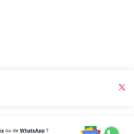
és
ou de
WhatsApp
?