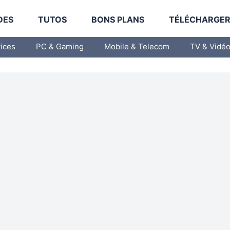
DES
TUTOS
BONS PLANS
TÉLÉCHARGE
vices
PC & Gaming
Mobile & Telecom
TV & Vidé