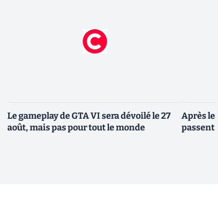
Le gameplay de GTA VI sera dévoilé le 27
Après le
août, mais pas pour tout le monde
passent 