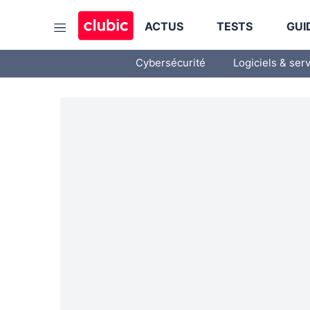
ACTUS
TESTS
GUI
Cybersécurité
Logiciels & ser