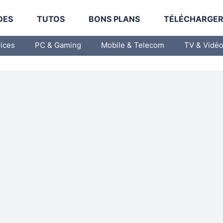
DES
TUTOS
BONS PLANS
TÉLÉCHARGE
vices
PC & Gaming
Mobile & Telecom
TV & Vidé