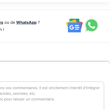
és
ou de
WhatsApp
?
h !