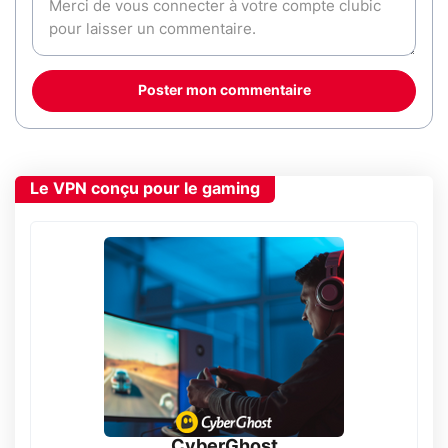
Poster mon commentaire
Le VPN conçu pour le gaming
CyberGhost