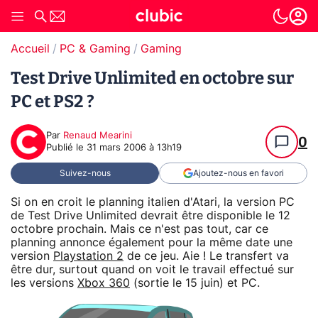
Accueil
PC & Gaming
Gaming
Test Drive Unlimited en octobre sur
PC et PS2 ?
Par
Renaud Mearini
0
Publié le
31 mars 2006 à 13h19
Suivez-nous
Ajoutez-nous en favori
Si on en croit le planning italien d'Atari, la version PC
de Test Drive Unlimited devrait être disponible le 12
octobre prochain. Mais ce n'est pas tout, car ce
planning annonce également pour la même date une
version
Playstation 2
de ce jeu. Aie ! Le transfert va
être dur, surtout quand on voit le travail effectué sur
les versions
Xbox 360
(sortie le 15 juin) et PC.