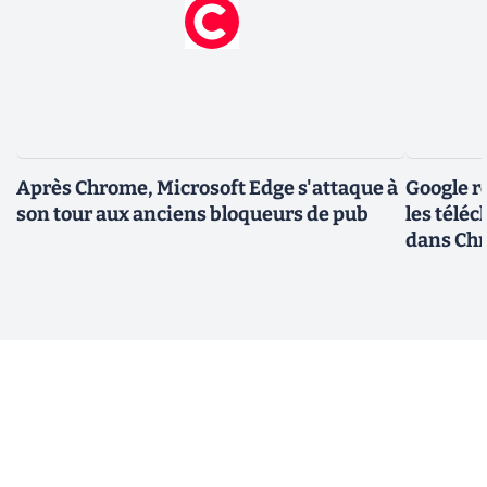
Après Chrome, Microsoft Edge s'attaque à
Google r
son tour aux anciens bloqueurs de pub
les télé
dans Ch