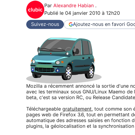
Par
Alexandre Habian
.
Publié le
04 janvier 2010 à 12h20
Suivez-nous
Ajoutez-nous en favori
Goo
Mozilla a récemment annoncé la sortie d'une n
avec les terminaux sous GNU/Linux Maemo de No
beta, c'est sa version RC, ou Release Candidate
Téléchargeable
gratuitement
, tout comme son é
pages web de Firefox 3.6, tout en permettant de
automatique des adresses saisies en fonction de
plugins, la géolocalisation et la synchronisatio