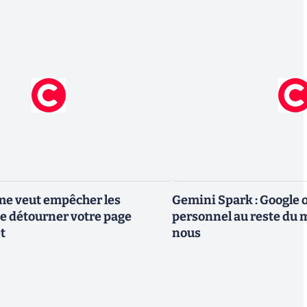
me veut empêcher les
Gemini Spark : Google 
e détourner votre page
personnel au reste du m
t
nous