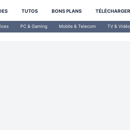
DES
TUTOS
BONS PLANS
TÉLÉCHARGE
vices
PC & Gaming
Mobile & Telecom
TV & Vidé