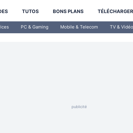
DES
TUTOS
BONS PLANS
TÉLÉCHARGE
vices
PC & Gaming
Mobile & Telecom
TV & Vidé