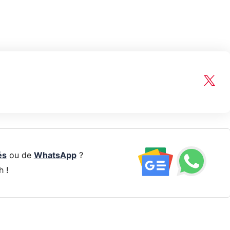
és
ou de
WhatsApp
?
h !