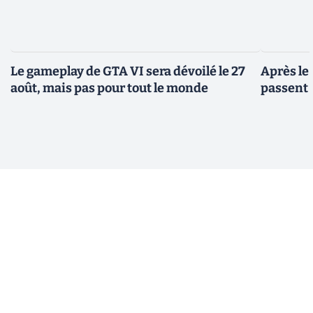
Le gameplay de GTA VI sera dévoilé le 27
Après le
août, mais pas pour tout le monde
passent 