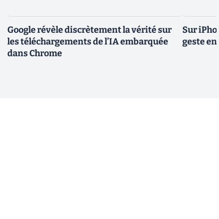
Google révèle discrètement la vérité sur
Sur iPho
les téléchargements de l’IA embarquée
geste en 
dans Chrome