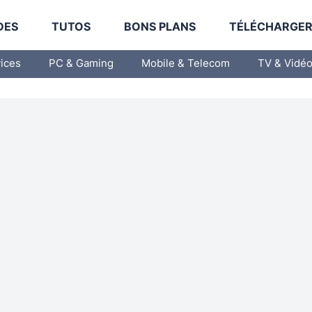
DES
TUTOS
BONS PLANS
TÉLÉCHARGE
vices
PC & Gaming
Mobile & Telecom
TV & Vidé