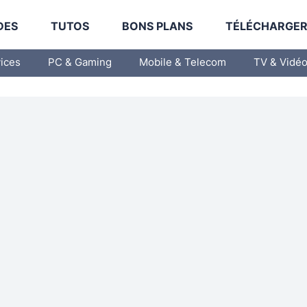
DES
TUTOS
BONS PLANS
TÉLÉCHARGE
vices
PC & Gaming
Mobile & Telecom
TV & Vidé