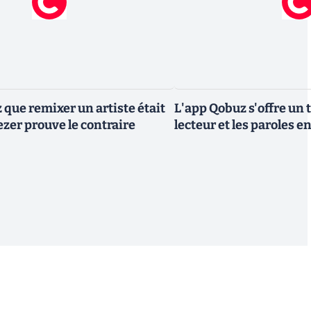
 que remixer un artiste était
L'app Qobuz s'offre un
ezer prouve le contraire
lecteur et les paroles e