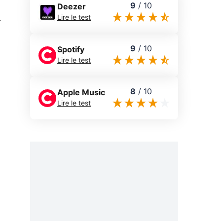
9
/
10
Deezer
0
Lire le test
9
/
10
Spotify
Lire le test
8
/
10
Apple Music
Lire le test