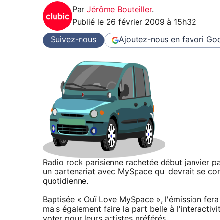
Par
Jérôme Bouteiller
.
Publié le
26 février 2009 à 15h32
Suivez-nous
Ajoutez-nous en favori
Goo
Radio rock parisienne rachetée début janvier p
un partenariat avec MySpace qui devrait se con
quotidienne.
Baptisée « Ouï Love MySpace », l'émission fera
mais également faire la part belle à l'interacti
voter pour leurs artistes préférés.