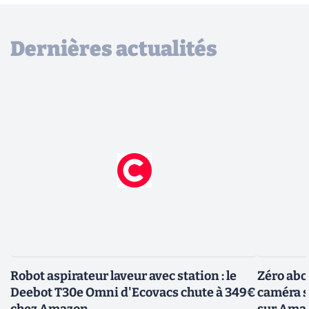
Dernières actualités
Robot aspirateur laveur avec station : le
Zéro abo
Deebot T30e Omni d'Ecovacs chute à 349€
caméra so
chez Amazon
sur Ama