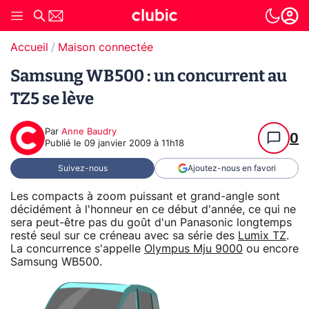
Accueil
Maison connectée
Samsung WB500 : un concurrent au
TZ5 se lève
Par
Anne Baudry
0
Publié le
09 janvier 2009 à 11h18
Suivez-nous
Ajoutez-nous en favori
Les compacts à zoom puissant et grand-angle sont
décidément à l'honneur en ce début d'année, ce qui ne
sera peut-être pas du goût d'un Panasonic longtemps
resté seul sur ce créneau avec sa série des
Lumix TZ
.
La concurrence s'appelle
Olympus Mju 9000
ou encore
Samsung WB500.