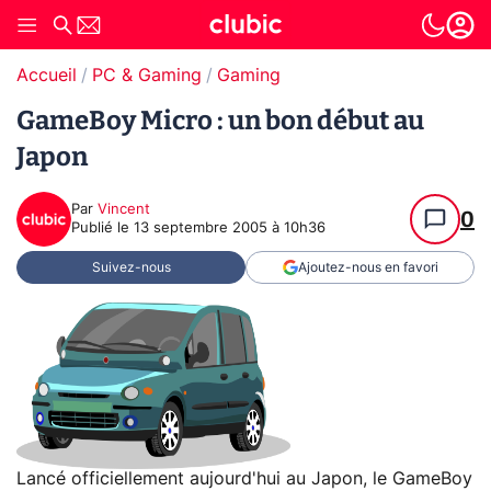
Accueil
PC & Gaming
Gaming
GameBoy Micro : un bon début au
Japon
Par
Vincent
0
Publié le
13 septembre 2005 à 10h36
Suivez-nous
Ajoutez-nous en favori
Lancé officiellement aujourd'hui au Japon, le GameBoy