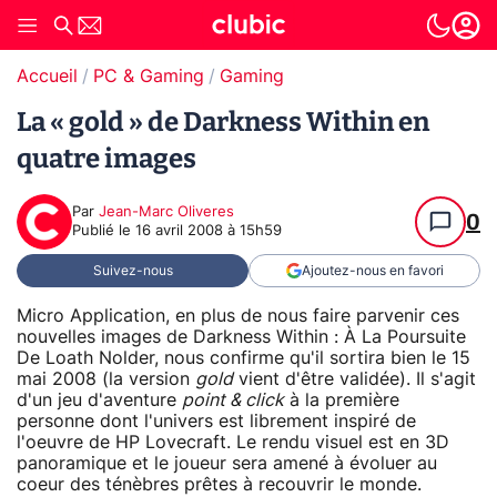
Accueil
PC & Gaming
Gaming
La « gold » de Darkness Within en
quatre images
Par
Jean-Marc Oliveres
0
Publié le
16 avril 2008 à 15h59
Suivez-nous
Ajoutez-nous en favori
Micro Application, en plus de nous faire parvenir ces
nouvelles images de Darkness Within : À La Poursuite
De Loath Nolder, nous confirme qu'il sortira bien le 15
mai 2008 (la version
gold
vient d'être validée). Il s'agit
d'un jeu d'aventure
point & click
à la première
personne dont l'univers est librement inspiré de
l'oeuvre de HP Lovecraft. Le rendu visuel est en 3D
panoramique et le joueur sera amené à évoluer au
coeur des ténèbres prêtes à recouvrir le monde.