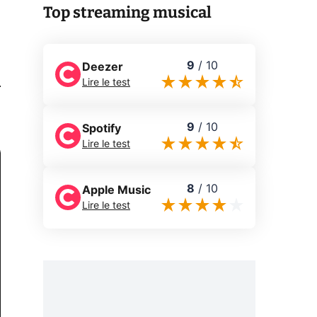
Top streaming musical
9
/
10
Deezer
0
Lire le test
9
/
10
Spotify
Lire le test
8
/
10
Apple Music
Lire le test