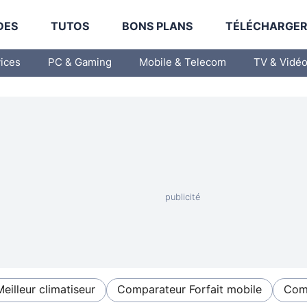
DES
TUTOS
BONS PLANS
TÉLÉCHARGE
vices
PC & Gaming
Mobile & Telecom
TV & Vidé
Meilleur climatiseur
Comparateur Forfait mobile
Comp