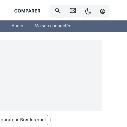
R
COMPARER
o
Audio
Maison connectée
arateur Box Internet