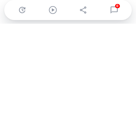
0
Abonnez-vous à notre newsletter !
Recevez un résumé quotidien de l'actu technologique.
S'inscrire
En cliquant sur s'inscrire, j’accepte de recevoir par email des
informations, actualités et offres commerciales de Clubic.
Conformément au RGPD, vous pouvez retirer votre consentement
à tout moment en cliquant sur le lien de désinscription présent
dans chaque email. Pour en savoir plus sur la gestion de vos
données, consultez notre
Politique de confidentialité