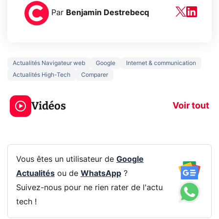
Par
Benjamin Destrebecq
Actualités Navigateur web
Google
Internet & communication
Actualités High-Tech
Comparer
3 écrans en 1 pour
5 générations
319€ ? Voici L'AOC
jeux dans la
Vidéos
CQ32G4ZA !
prochaine Xbo
Voir tout
Vous êtes un utilisateur de
Google
Actualités
ou de
WhatsApp
?
Suivez-nous pour ne rien rater de l'actu
tech !