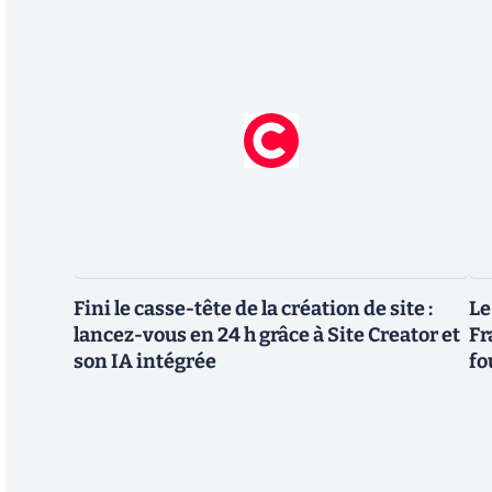
Fini le casse-tête de la création de site :
Le
lancez-vous en 24 h grâce à Site Creator et
Fr
son IA intégrée
fo