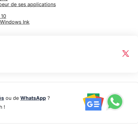
 coeur de ses applications
 10
 Windows Ink
és
ou de
WhatsApp
?
h !