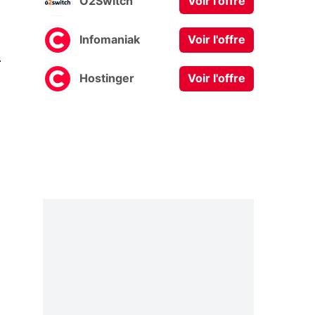
O2Switch
Voir l'offre
Infomaniak
Voir l'offre
0
Hostinger
Voir l'offre