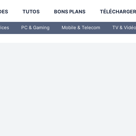
DES
TUTOS
BONS PLANS
TÉLÉCHARGE
vices
PC & Gaming
Mobile & Telecom
TV & Vidé