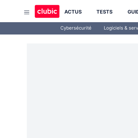
ACTUS
TESTS
GUI
Cybersécurité
Logiciels & ser