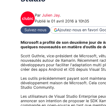
Par
Julien Jay
.
Publié le
01 avril 2016 à 10h35
Suivez-nous
Ajoutez-nous en favori
Goo
Microsoft a profité de son deuxième jour de
k
quelques nouveautés en matière d'outils de 
Scott Guthrie, vice-président de Microsoft, vêt
nouveautés autour de Xamarin. Récemment rache
développeurs pour faciliter l'adaptation multi
créer des apps Android et iOS depuis Visual St
Les outils précédemment payant sont maintenant 
développement maison de Microsoft. Cela concer
Studio Community.
Les utilisateurs de Visual Studio Enterprise pe
annoncer son intention de proposer le SDK Xamarin
commande en open-source en tant que membre de