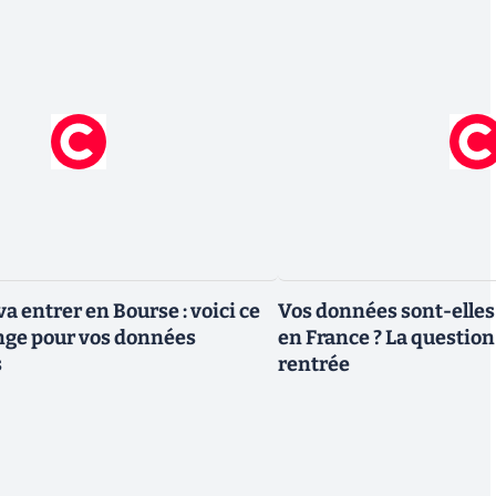
a entrer en Bourse : voici ce
Vos données sont-elles
nge pour vos données
en France ? La question 
s
rentrée