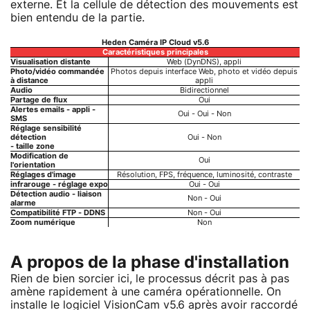
externe. Et la cellule de détection des mouvements est
bien entendu de la partie.
Heden Caméra IP Cloud v5.6
Caractéristiques principales
Visualisation distante
Web (DynDNS), appli
Photo/vidéo commandée
Photos depuis interface Web, photo et vidéo depuis
à distance
appli
Audio
Bidirectionnel
Partage de flux
Oui
Alertes emails - appli -
Oui - Oui - Non
SMS
Réglage sensibilité
détection
Oui - Non
- taille zone
Modification de
Oui
l'orientation
Réglages d'image
Résolution, FPS, fréquence, luminosité, contraste
infrarouge - réglage expo
Oui - Oui
Détection audio - liaison
Non - Oui
alarme
Compatibilité FTP - DDNS
Non - Oui
Zoom numérique
Non
A propos de la phase d'installation
Rien de bien sorcier ici, le processus décrit pas à pas
amène rapidement à une caméra opérationnelle. On
installe le logiciel VisionCam v5.6 après avoir raccordé