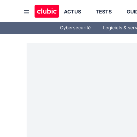
ACTUS
TESTS
GUI
Cybersécurité
Logiciels & ser