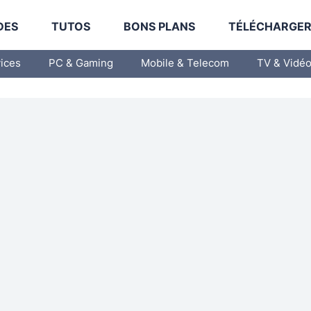
DES
TUTOS
BONS PLANS
TÉLÉCHARGE
vices
PC & Gaming
Mobile & Telecom
TV & Vidé