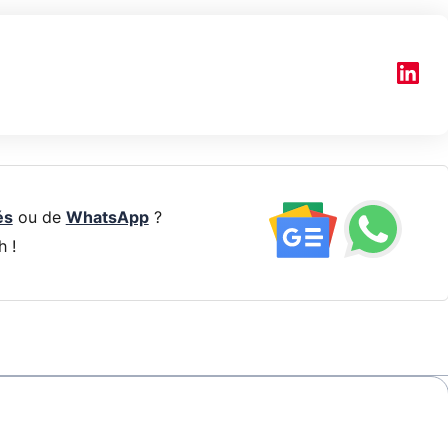
és
ou de
WhatsApp
?
h !