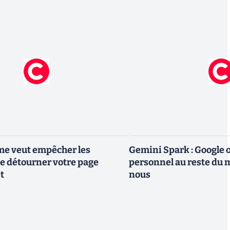
me veut empêcher les
Gemini Spark : Google 
e détourner votre page
personnel au reste du m
t
nous