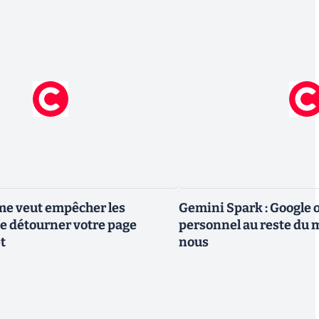
me veut empêcher les
Gemini Spark : Google 
e détourner votre page
personnel au reste du m
t
nous