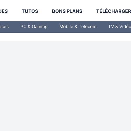
DES
TUTOS
BONS PLANS
TÉLÉCHARGE
vices
PC & Gaming
Mobile & Telecom
TV & Vidé