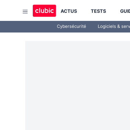
ACTUS
TESTS
GUI
Cybersécurité
Logiciels & ser