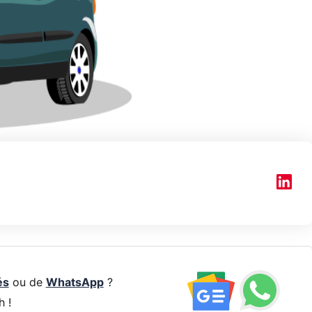
és
ou de
WhatsApp
?
h !