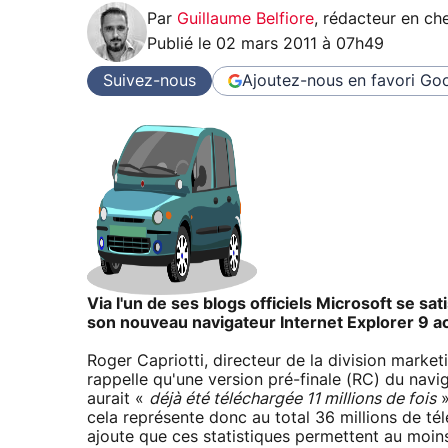
Par
Guillaume Belfiore
,
rédacteur en che
Publié le
02 mars 2011 à 07h49
Suivez-nous
Ajoutez-nous en favori
Goo
Via l'un de ses blogs officiels Microsoft se s
son nouveau navigateur Internet Explorer 9 ac
Roger Capriotti, directeur de la division marke
rappelle qu'une version pré-finale (RC) du navig
aurait «
déjà été téléchargée 11 millions de fois
»
cela représente donc au total 36 millions de t
ajoute que ces statistiques permettent au moi