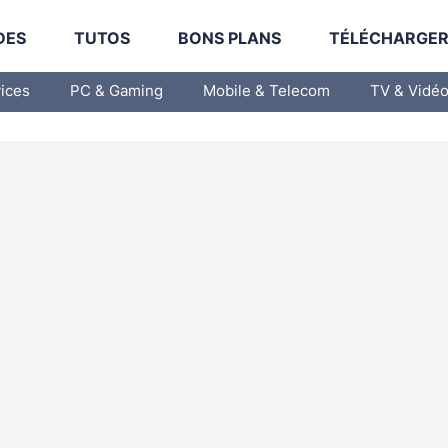
DES
TUTOS
BONS PLANS
TÉLÉCHARGE
vices
PC & Gaming
Mobile & Telecom
TV & Vidé