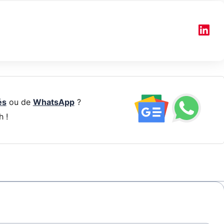
és
ou de
WhatsApp
?
h !