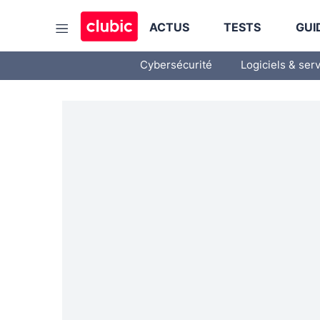
ACTUS
TESTS
GUI
Cybersécurité
Logiciels & ser