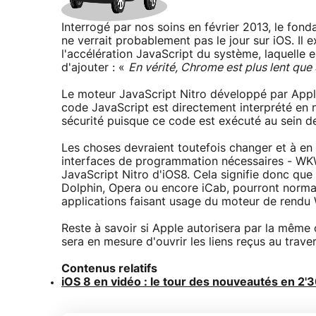
Interrogé par nos soins en février 2013, le fon
ne verrait probablement pas le jour sur iOS. Il e
l'accélération JavaScript du système, laquelle e
d'ajouter : «
En vérité, Chrome est plus lent que 
Le moteur JavaScript Nitro développé par Apple 
code JavaScript est directement interprété en 
sécurité puisque ce code est exécuté au sein d
Les choses devraient toutefois changer et à en
interfaces de programmation nécessaires - WK
JavaScript Nitro d'iOS8. Cela signifie donc que 
Dolphin, Opera ou encore iCab, pourront norma
applications faisant usage du moteur de rendu W
Reste à savoir si Apple autorisera par la même o
sera en mesure d'ouvrir les liens reçus au traver
Contenus relatifs
iOS 8 en vidéo : le tour des nouveautés en 2'