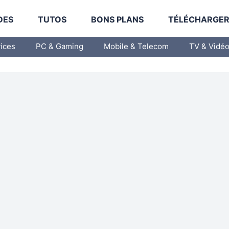
DES
TUTOS
BONS PLANS
TÉLÉCHARGE
vices
PC & Gaming
Mobile & Telecom
TV & Vidé