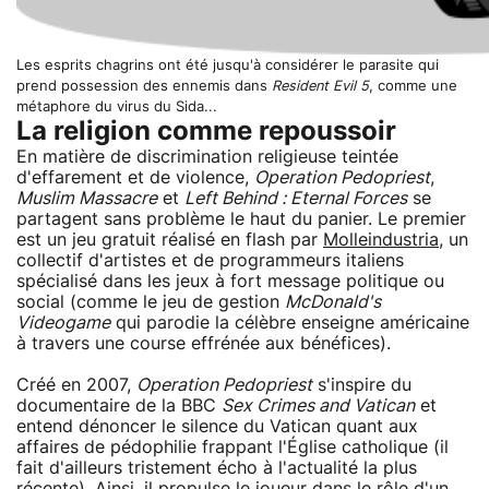
Les esprits chagrins ont été jusqu'à considérer le parasite qui
prend possession des ennemis dans
Resident Evil 5
, comme une
métaphore du virus du Sida...
La religion comme repoussoir
En matière de discrimination religieuse teintée
d'effarement et de violence,
Operation Pedopriest
,
Muslim Massacre
et
Left Behind : Eternal Forces
se
partagent sans problème le haut du panier. Le premier
est un jeu gratuit réalisé en flash par
Molleindustria
, un
collectif d'artistes et de programmeurs italiens
spécialisé dans les jeux à fort message politique ou
social (comme le jeu de gestion
McDonald's
Videogame
qui parodie la célèbre enseigne américaine
à travers une course effrénée aux bénéfices).
Créé en 2007,
Operation Pedopriest
s'inspire du
documentaire de la BBC
Sex Crimes and Vatican
et
entend dénoncer le silence du Vatican quant aux
affaires de pédophilie frappant l'Église catholique (il
fait d'ailleurs tristement écho à l'actualité la plus
récente). Ainsi, il propulse le joueur dans le rôle d'un