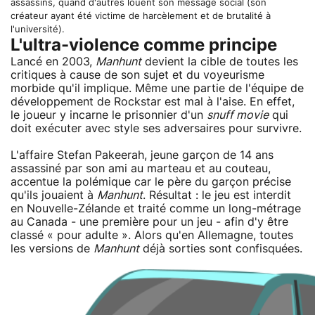
assassins, quand d'autres louent son message social (son
créateur ayant été victime de harcèlement et de brutalité à
l'université).
L'ultra-violence comme principe
Lancé en 2003,
Manhunt
devient la cible de toutes les
critiques à cause de son sujet et du voyeurisme
morbide qu'il implique. Même une partie de l'équipe de
développement de Rockstar est mal à l'aise. En effet,
le joueur y incarne le prisonnier d'un
snuff movie
qui
doit exécuter avec style ses adversaires pour survivre.
L'affaire Stefan Pakeerah, jeune garçon de 14 ans
assassiné par son ami au marteau et au couteau,
accentue la polémique car le père du garçon précise
qu'ils jouaient à
Manhunt
. Résultat : le jeu est interdit
en Nouvelle-Zélande et traité comme un long-métrage
au Canada - une première pour un jeu - afin d'y être
classé « pour adulte ». Alors qu'en Allemagne, toutes
les versions de
Manhunt
déjà sorties sont confisquées.