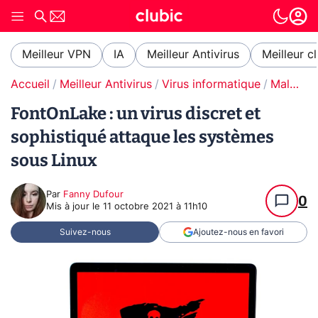
Meilleur VPN
IA
Meilleur Antivirus
Meilleur c
Accueil
Meilleur Antivirus
Virus informatique
Malware / Ransomware
FontOnLake : un virus discret et
sophistiqué attaque les systèmes
sous Linux
Par
Fanny Dufour
0
Mis à jour le
11 octobre 2021 à 11h10
Suivez-nous
Ajoutez-nous en favori