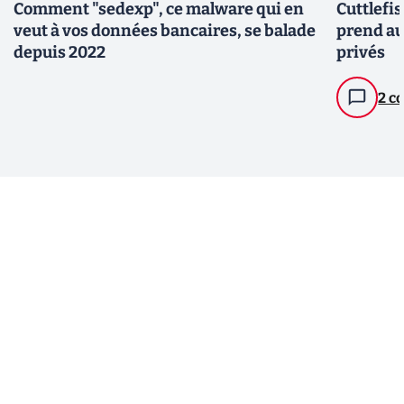
Comment "sedexp", ce malware qui en
Cuttlefi
veut à vos données bancaires, se balade
prend au
depuis 2022
privés
2 c