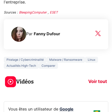
l'entreprise.
Sources :
BleepingComputer
,
ESET
Par
Fanny Dufour
Piratage / Cybercriminalité
Malware / Ransomware
Linux
Actualités High-Tech
Comparer
3 écrans en 1 pour
5 générations
319€ ? Voici L'AOC
jeux dans la
Vidéos
CQ32G4ZA !
prochaine Xbo
Voir tout
Vous êtes un utilisateur de
Google