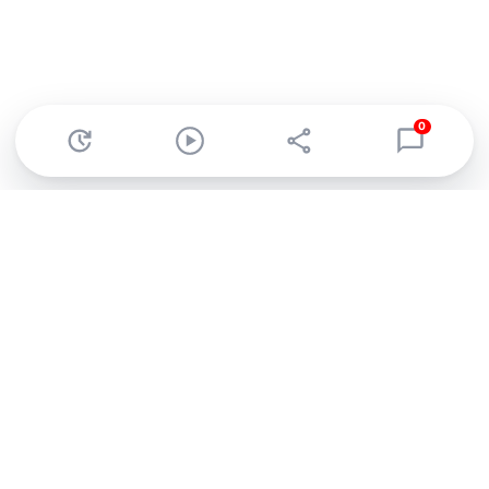
0
Abonnez-vous à notre newsletter !
Recevez un résumé quotidien de l'actu technologique.
S'inscrire
En cliquant sur s'inscrire, j’accepte de recevoir par email des
informations, actualités et offres commerciales de Clubic.
Conformément au RGPD, vous pouvez retirer votre consentement
à tout moment en cliquant sur le lien de désinscription présent