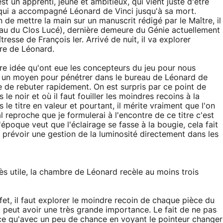
t un apprenti, jeune et ambitieux, qui vient juste d'être
e qui a accompagné Léonard de Vinci jusqu'à sa mort.
de mettre la main sur un manuscrit rédigé par le Maître, il
au du Clos Lucé), dernière demeure du Génie actuellement
esse de François Ier. Arrivé de nuit, il va explorer
ire de Léonard.
eure idée qu'ont eue les concepteurs du jeu pour nous
ver un moyen pour pénétrer dans le bureau de Léonard de
ue de rebuter rapidement. On est surpris par ce point de
e noir et où il faut fouiller les moindres recoins à la
le titre en valeur et pourtant, il mérite vraiment que l'on
al reproche que je formulerai à l'encontre de ce titre c'est
'époque veut que l'éclairage se fasse à la bougie, cela fait
u prévoir une gestion de la luminosité directement dans les
rès utile, la chambre de Léonard recèle au moins trois
ffet, il faut explorer le moindre recoin de chaque pièce du
il peut avoir une très grande importance. Le fait de ne pas
ce qu'avec un peu de chance en voyant le pointeur changer