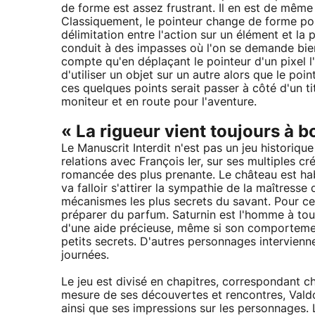
de forme est assez frustrant. Il en est de mêm
Classiquement, le pointeur change de forme pour
délimitation entre l'action sur un élément et la
conduit à des impasses où l'on se demande bien 
compte qu'en déplaçant le pointeur d'un pixel l'a
d'utiliser un objet sur un autre alors que le po
ces quelques points serait passer à côté d'un t
moniteur et en route pour l'aventure.
« La rigueur vient toujours à b
Le Manuscrit Interdit n'est pas un jeu historique
relations avec François Ier, sur ses multiples cr
romancée des plus prenante. Le château est habi
va falloir s'attirer la sympathie de la maîtresse
mécanismes les plus secrets du savant. Pour cela
préparer du parfum. Saturnin est l'homme à tout 
d'une aide précieuse, même si son comportement,
petits secrets. D'autres personnages intervienn
journées.
Le jeu est divisé en chapitres, correspondant ch
mesure de ses découvertes et rencontres, Valdo m
ainsi que ses impressions sur les personnages. 