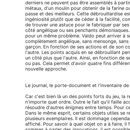
derniers ne peuvent pas être assemblés à partir 
métaux, d'un moulin pour obtenir de la farine ou
passe et des meilleurs. Cette débrouillardise 
ingéniosité plutôt que de céder à la facilité, c
de trouver une astuce pour le fabriquer par se
côté angélique ou ses penchants démoniaques. 
pour un même problème. Valdo peut arriver à ses
complètement angélique, sans mensonge, sans vo
garçon. En fonction de ses actions et de son 
l'autre. Les points acquis en se débrouillant per
un côté plus que l'autre. Ainsi, en fonction de 
ou pas. Cela permet d'avoir quatre fins différ
nouvelle approche.
Le journal, le porte-document et l'inventaire de
Car c'est bien là un des points forts du jeu, la 
n'importe quel ordre. Outre le fait qu'il faille 
résoudre d'autres énigmes entre temps. Pour cela
Dans le même esprit, certains objets utiles se r
plusieurs exemplaires. Il est dommage cependan
affiché. Pour savoir à quel objet on a à faire, i
sommes à parler des innovations, il est possibl