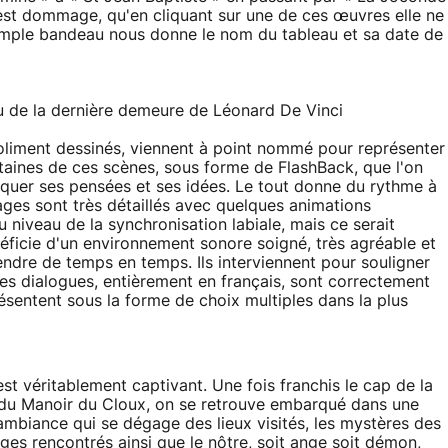
Il est dommage, qu'en cliquant sur une de ces œuvres elle ne
 simple bandeau nous donne le nom du tableau et sa date de
u de la dernière demeure de Léonard De Vinci
oliment dessinés, viennent à point nommé pour représenter
rtaines de ces scènes, sous forme de FlashBack, que l'on
iquer ses pensées et ses idées. Le tout donne du rythme à
ages sont très détaillés avec quelques animations
u niveau de la synchronisation labiale, mais ce serait
éficie d'un environnement sonore soigné, très agréable et
dre de temps en temps. Ils interviennent pour souligner
es dialogues, entièrement en français, sont correctement
ésentent sous la forme de choix multiples dans la plus
est véritablement captivant. Une fois franchis le cap de la
s du Manoir du Cloux, on se retrouve embarqué dans une
L'ambiance qui se dégage des lieux visités, les mystères des
es rencontrés ainsi que le nôtre, soit ange soit démon,