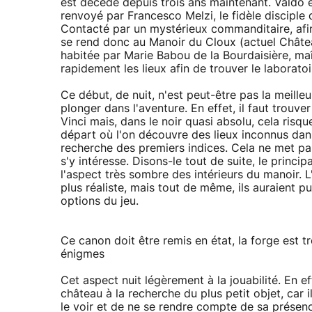
est décédé depuis trois ans maintenant. Valdo es
renvoyé par Francesco Melzi, le fidèle discipl
Contacté par un mystérieux commanditaire, afin 
se rend donc au Manoir du Cloux (actuel Châte
habitée par Marie Babou de la Bourdaisière, maîtr
rapidement les lieux afin de trouver le laborato
Ce début, de nuit, n'est peut-être pas la meill
plonger dans l'aventure. En effet, il faut trou
Vinci mais, dans le noir quasi absolu, cela risq
départ où l'on découvre des lieux inconnus dans l
recherche des premiers indices. Cela ne met pas 
s'y intéresse. Disons-le tout de suite, le princip
l'aspect très sombre des intérieurs du manoir. L
plus réaliste, mais tout de même, ils auraient p
options du jeu.
Ce canon doit être remis en état, la forge est t
énigmes
Cet aspect nuit légèrement à la jouabilité. En e
château à la recherche du plus petit objet, car 
le voir et de ne se rendre compte de sa présen