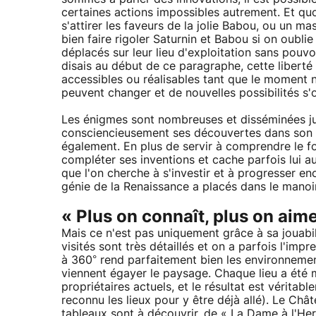
certaines actions impossibles autrement. Et qu
s'attirer les faveurs de la jolie Babou, ou un m
bien faire rigoler Saturnin et Babou si on oublie
déplacés sur leur lieu d'exploitation sans pouvo
disais au début de ce paragraphe, cette liberté 
accessibles ou réalisables tant que le moment n
peuvent changer et de nouvelles possibilités s'o
Les énigmes sont nombreuses et disséminées jud
consciencieusement ses découvertes dans son 
également. En plus de servir à comprendre le 
compléter ses inventions et cache parfois lui au
que l'on cherche à s'investir et à progresser 
génie de la Renaissance a placés dans le manoir
« Plus on connaît, plus on aim
Mais ce n'est pas uniquement grâce à sa jouabil
visités sont très détaillés et on a parfois l'impr
à 360° rend parfaitement bien les environnemen
viennent égayer le paysage. Chaque lieu a été m
propriétaires actuels, et le résultat est vérit
reconnu les lieux pour y être déjà allé). Le C
tableaux sont à découvrir, de « La Dame à l'He