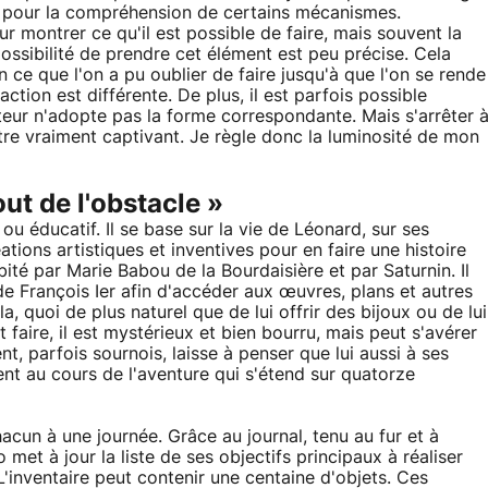
e pour la compréhension de certains mécanismes.
 montrer ce qu'il est possible de faire, mais souvent la
 possibilité de prendre cet élément est peu précise. Cela
ce que l'on a pu oublier de faire jusqu'à que l'on se rende
ction est différente. De plus, il est parfois possible
inteur n'adopte pas la forme correspondante. Mais s'arrêter 
itre vraiment captivant. Je règle donc la luminosité de mon
out de l'obstacle »
 ou éducatif. Il se base sur la vie de Léonard, sur ses
éations artistiques et inventives pour en faire une histoire
té par Marie Babou de la Bourdaisière et par Saturnin. Il
 de François Ier afin d'accéder aux œuvres, plans et autres
, quoi de plus naturel que de lui offrir des bijoux ou de lui
faire, il est mystérieux et bien bourru, mais peut s'avérer
 parfois sournois, laisse à penser que lui aussi à ses
ent au cours de l'aventure qui s'étend sur quatorze
acun à une journée. Grâce au journal, tenu au fur et à
et à jour la liste de ses objectifs principaux à réaliser
L'inventaire peut contenir une centaine d'objets. Ces