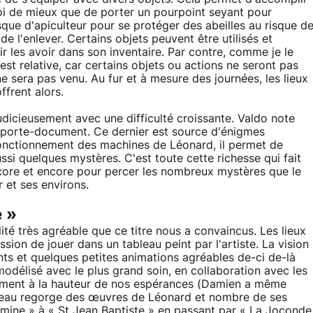
oi de mieux que de porter un pourpoint seyant pour
asque d'apiculteur pour se protéger des abeilles au risque d
 de l'enlever. Certains objets peuvent être utilisés et
ir les avoir dans son inventaire. Par contre, comme je le
est relative, car certains objets ou actions ne seront pas
e sera pas venu. Au fur et à mesure des journées, les lieux
ffrent alors.
icieusement avec une difficulté croissante. Valdo note
porte-document. Ce dernier est source d'énigmes
fonctionnement des machines de Léonard, il permet de
ssi quelques mystères. C'est toute cette richesse qui fait
encore et encore pour percer les nombreux mystères que le
 et ses environs.
e »
ité très agréable que ce titre nous a convaincus. Les lieux
ession de jouer dans un tableau peint par l'artiste. La vision
ts et quelques petites animations agréables de-ci de-là
odélisé avec le plus grand soin, en collaboration avec les
ablement à la hauteur de nos espérances (Damien a même
hâteau regorge des œuvres de Léonard et nombre de ses
rmine » à « St Jean Baptiste » en passant par « La Joconde