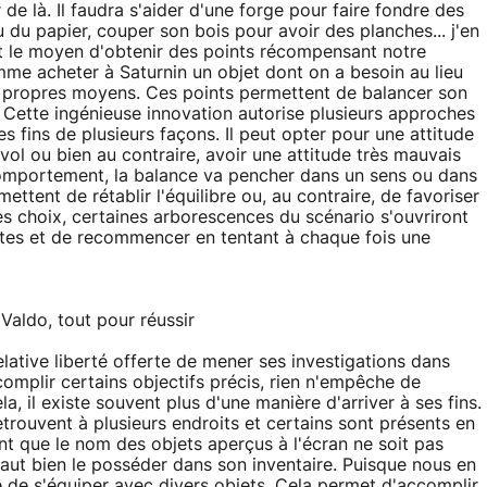
de là. Il faudra s'aider d'une forge pour faire fondre des
 du papier, couper son bois pour avoir des planches... j'en
est le moyen d'obtenir des points récompensant notre
omme acheter à Saturnin un objet dont on a besoin au lieu
s propres moyens. Ces points permettent de balancer son
Cette ingénieuse innovation autorise plusieurs approches
 fins de plusieurs façons. Il peut opter pour une attitude
l ou bien au contraire, avoir une attitude très mauvais
comportement, la balance va pencher dans un sens ou dans
mettent de rétablir l'équilibre ou, au contraire, de favoriser
ses choix, certaines arborescences du scénario s'ouvriront
entes et de recommencer en tentant à chaque fois une
 Valdo, tout pour réussir
relative liberté offerte de mener ses investigations dans
accomplir certains objectifs précis, rien n'empêche de
, il existe souvent plus d'une manière d'arriver à ses fins.
etrouvent à plusieurs endroits et certains sont présents en
t que le nom des objets aperçus à l'écran ne soit pas
l faut bien le posséder dans son inventaire. Puisque nous en
e de s'équiper avec divers objets. Cela permet d'accomplir