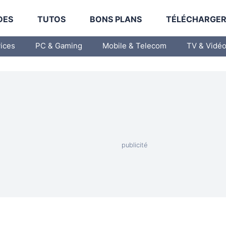
DES
TUTOS
BONS PLANS
TÉLÉCHARGE
vices
PC & Gaming
Mobile & Telecom
TV & Vidé