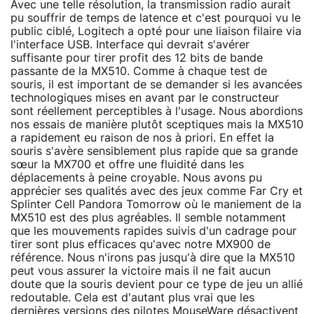
Avec une telle résolution, la transmission radio aurait
pu souffrir de temps de latence et c'est pourquoi vu le
public ciblé, Logitech a opté pour une liaison filaire via
l'interface USB. Interface qui devrait s'avérer
suffisante pour tirer profit des 12 bits de bande
passante de la MX510. Comme à chaque test de
souris, il est important de se demander si les avancées
technologiques mises en avant par le constructeur
sont réellement perceptibles à l'usage. Nous abordions
nos essais de manière plutôt sceptiques mais la MX510
a rapidement eu raison de nos à priori. En effet la
souris s'avère sensiblement plus rapide que sa grande
sœur la MX700 et offre une fluidité dans les
déplacements à peine croyable. Nous avons pu
apprécier ses qualités avec des jeux comme Far Cry et
Splinter Cell Pandora Tomorrow où le maniement de la
MX510 est des plus agréables. Il semble notamment
que les mouvements rapides suivis d'un cadrage pour
tirer sont plus efficaces qu'avec notre MX900 de
référence. Nous n'irons pas jusqu'à dire que la MX510
peut vous assurer la victoire mais il ne fait aucun
doute que la souris devient pour ce type de jeu un allié
redoutable. Cela est d'autant plus vrai que les
dernières versions des
pilotes
MouseWare désactivent