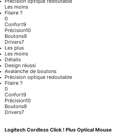
Précision optique redoutable
Les moins
Filaire ?
0
Confort
9
Précision
10
Boutons
9
Drivers
7
Les plus
Les moins
Détails
Design réussi
Avalanche de boutons
Précision optique redoutable
Filaire ?
0
Confort
9
Précision
10
Boutons
9
Drivers
7
Logitech Cordless Click ! Plus Optical Mouse