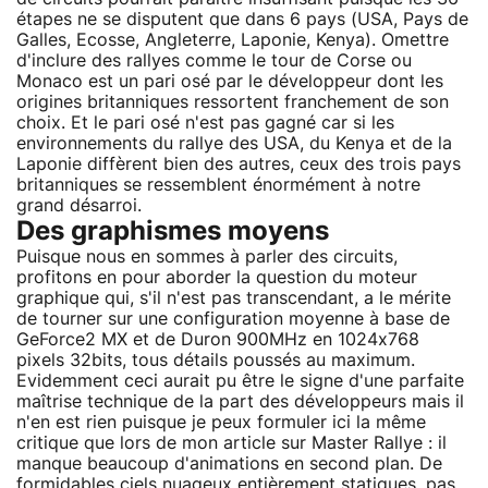
étapes ne se disputent que dans 6 pays (USA, Pays de
Galles, Ecosse, Angleterre, Laponie, Kenya). Omettre
d'inclure des rallyes comme le tour de Corse ou
Monaco est un pari osé par le développeur dont les
origines britanniques ressortent franchement de son
choix. Et le pari osé n'est pas gagné car si les
environnements du rallye des USA, du Kenya et de la
Laponie diffèrent bien des autres, ceux des trois pays
britanniques se ressemblent énormément à notre
grand désarroi.
Des graphismes moyens
Puisque nous en sommes à parler des circuits,
profitons en pour aborder la question du moteur
graphique qui, s'il n'est pas transcendant, a le mérite
de tourner sur une configuration moyenne à base de
GeForce2 MX et de Duron 900MHz en 1024x768
pixels 32bits, tous détails poussés au maximum.
Evidemment ceci aurait pu être le signe d'une parfaite
maîtrise technique de la part des développeurs mais il
n'en est rien puisque je peux formuler ici la même
critique que lors de mon article sur Master Rallye : il
manque beaucoup d'animations en second plan. De
formidables ciels nuageux entièrement statiques, pas