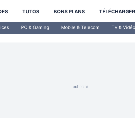
DES
TUTOS
BONS PLANS
TÉLÉCHARGE
vices
PC & Gaming
Mobile & Telecom
TV & Vidé