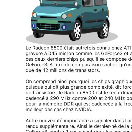
Le Radeon 8500 était autrefois connu chez ATI
gravure à 0.15 micron comme les GeForce3 et a
ces deux derniers chips puisqu'il se compose de 
GeForce3. A titre de comparaison sachez qu'u
que de 42 millions de transistors.
On comprend ainsi pourquoi les chips graphique
puisque qui dit plus grande complexité, dit fo
de transistors, le Radeon 8500 est le recordma
cadencé à 290 MHz contre 200 et 240 MHz pour
pour la mémoire DDR qui est cadencée à la fr
meilleur des cas chez NVIDIA.
Autre nouveauté importante à signaler dans l'ar
rendu supplémentaire. Ainsi le dernier-né de 
GeForce3, contre 2 seulement pour les ancienn