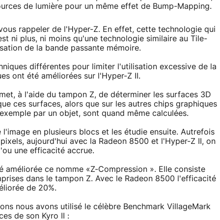
 sources de lumière pour un même effet de Bump-Mapping.
us rappeler de l'Hyper-Z. En effet, cette technologie qui
st ni plus, ni moins qu'une technologie similaire au Tile-
isation de la bande passante mémoire.
iques différentes pour limiter l'utilisation excessive de la
 ont été améliorées sur l'Hyper-Z II.
rmet, à l'aide du tampon Z, de déterminer les surfaces 3D
 que ces surfaces, alors que sur les autres chips graphiques
 exemple par un objet, sont quand même calculées.
e l'image en plusieurs blocs et les étudie ensuite. Autrefois
 pixels, aujourd'hui avec la Radeon 8500 et l'Hyper-Z II, on
d'ou une efficacité accrue.
té améliorée ce nomme «Z-Compression ». Elle consiste
rises dans le tampon Z. Avec le Radeon 8500 l'efficacité
éliorée de 20%.
ions nous avons utilisé le célèbre Benchmark VillageMark
es de son Kyro II :