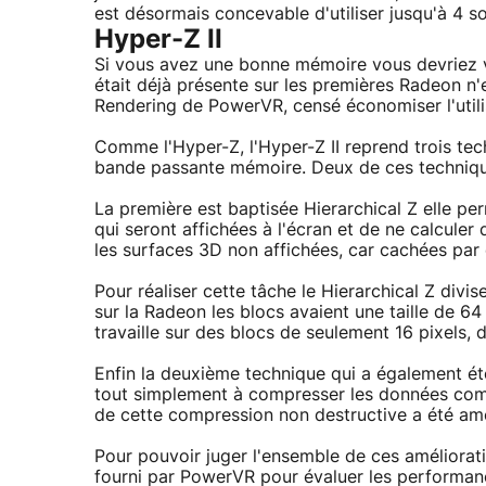
est désormais concevable d'utiliser jusqu'à 4
Hyper-Z II
Si vous avez une bonne mémoire vous devriez vo
était déjà présente sur les premières Radeon n'e
Rendering de PowerVR, censé économiser l'util
Comme l'Hyper-Z, l'Hyper-Z II reprend trois techn
bande passante mémoire. Deux de ces techniques
La première est baptisée Hierarchical Z elle pe
qui seront affichées à l'écran et de ne calculer
les surfaces 3D non affichées, car cachées par
Pour réaliser cette tâche le Hierarchical Z divis
sur la Radeon les blocs avaient une taille de 64
travaille sur des blocs de seulement 16 pixels, 
Enfin la deuxième technique qui a également é
tout simplement à compresser les données comp
de cette compression non destructive a été am
Pour pouvoir juger l'ensemble de ces améliorat
fourni par PowerVR pour évaluer les performanc