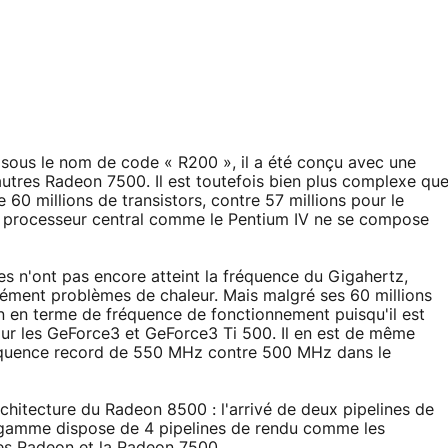
 sous le nom de code « R200 », il a été conçu avec une
utres Radeon 7500. Il est toutefois bien plus complexe qu
60 millions de transistors, contre 57 millions pour le
n processeur central comme le Pentium IV ne se compose
s n'ont pas encore atteint la fréquence du Gigahertz,
rcément problèmes de chaleur. Mais malgré ses 60 millions
n en terme de fréquence de fonctionnement puisqu'il est
 les GeForce3 et GeForce3 Ti 500. Il en est de même
équence record de 550 MHz contre 500 MHz dans le
chitecture du Radeon 8500 : l'arrivé de deux pipelines de
la gamme dispose de 4 pipelines de rendu comme les
es Radeon et la Radeon 7500.