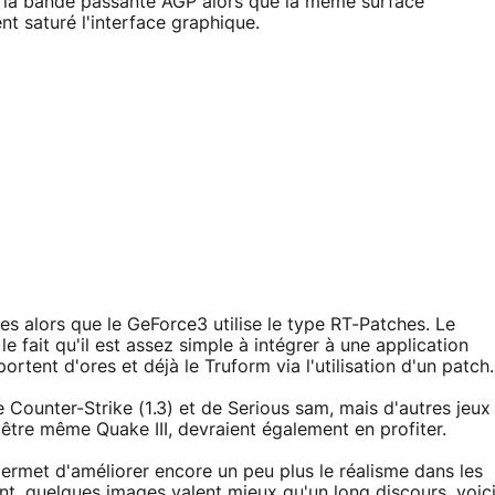
de la bande passante AGP alors que la même surface
nt saturé l'interface graphique.
s alors que le GeForce3 utilise le type RT-Patches. Le
e fait qu'il est assez simple à intégrer à une application
ortent d'ores et déjà le Truform via l'utilisation d'un patch.
e Counter-Strike (1.3) et de Serious sam, mais d'autres jeux
être même Quake III, devraient également en profiter.
ermet d'améliorer encore un peu plus le réalisme dans les
t, quelques images valent mieux qu'un long discours, voic