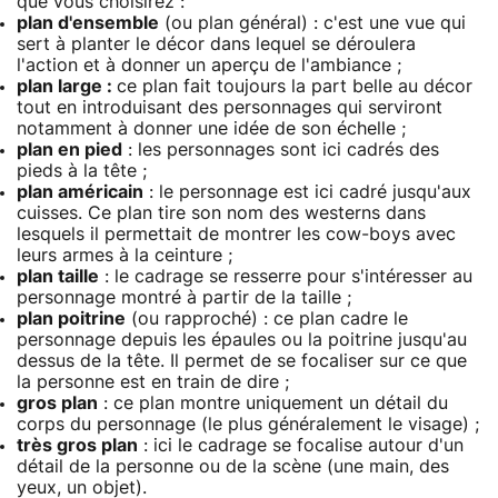
que vous choisirez :
plan d'ensemble
(ou plan général) : c'est une vue qui
sert à planter le décor dans lequel se déroulera
l'action et à donner un aperçu de l'ambiance ;
plan large :
ce plan fait toujours la part belle au décor
tout en introduisant des personnages qui serviront
notamment à donner une idée de son échelle ;
plan en pied
: les personnages sont ici cadrés des
pieds à la tête ;
plan américain
: le personnage est ici cadré jusqu'aux
cuisses. Ce plan tire son nom des westerns dans
lesquels il permettait de montrer les cow-boys avec
leurs armes à la ceinture ;
plan taille
: le cadrage se resserre pour s'intéresser au
personnage montré à partir de la taille ;
plan poitrine
(ou rapproché) : ce plan cadre le
personnage depuis les épaules ou la poitrine jusqu'au
dessus de la tête. Il permet de se focaliser sur ce que
la personne est en train de dire ;
gros plan
: ce plan montre uniquement un détail du
corps du personnage (le plus généralement le visage) ;
très gros plan
: ici le cadrage se focalise autour d'un
détail de la personne ou de la scène (une main, des
yeux, un objet).