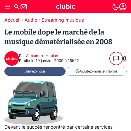
Accueil
Audio
Streaming musique
Le mobile dope le marché de la
musique dématérialisée en 2008
Par
Alexandre Habian
0
Publié le
19 janvier 2009 à 16h22
Suivez-nous
Ajoutez-nous en favori
Devant le succès rencontré par certains services