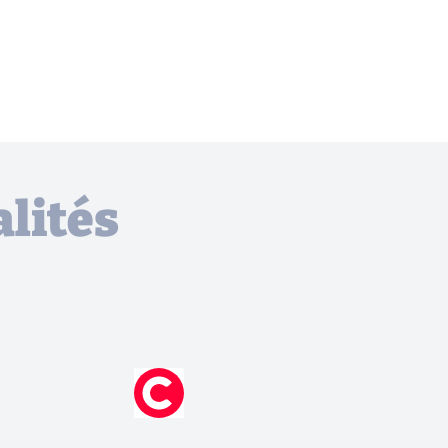
lités