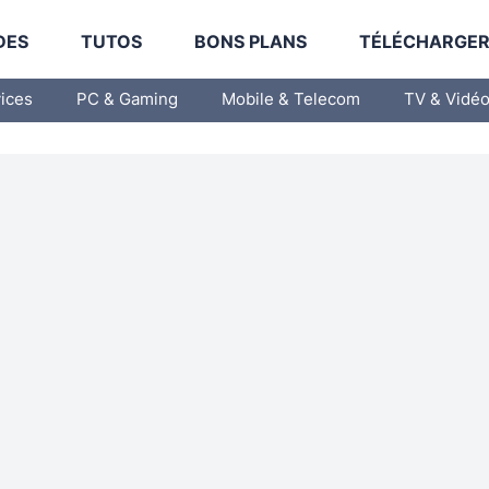
DES
TUTOS
BONS PLANS
TÉLÉCHARGE
vices
PC & Gaming
Mobile & Telecom
TV & Vidé