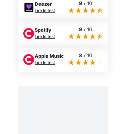
9
/
10
Deezer
Lire le test
0
9
/
10
Spotify
Lire le test
8
/
10
Apple Music
Lire le test