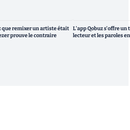
 que remixer un artiste était
L'app Qobuz s'offre un
ezer prouve le contraire
lecteur et les paroles e