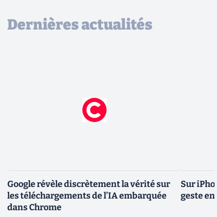
Dernières actualités
Google révèle discrètement la vérité sur
Sur iPho
les téléchargements de l’IA embarquée
geste en 
dans Chrome