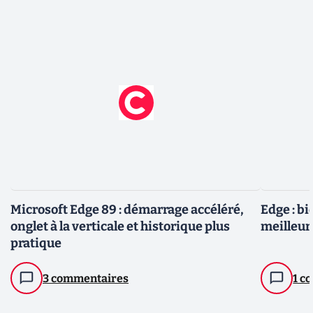
Microsoft Edge 89 : démarrage accéléré,
Edge : b
onglet à la verticale et historique plus
meilleur
pratique
3 commentaires
1 c