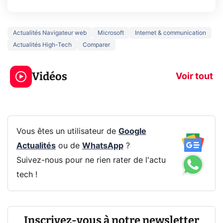
Actualités Navigateur web
Microsoft
Internet & communication
Actualités High-Tech
Comparer
3 écrans en 1 pour
5 générations
319€ ? Voici L'AOC
jeux dans la
Vidéos
CQ32G4ZA !
prochaine Xbo
Voir tout
Vous êtes un utilisateur de
Google
Actualités
ou de
WhatsApp
?
Suivez-nous pour ne rien rater de l'actu
tech !
Inscrivez-vous à notre newsletter