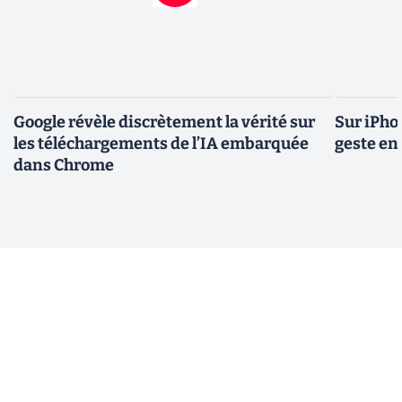
Google révèle discrètement la vérité sur
Sur iPho
les téléchargements de l’IA embarquée
geste en 
dans Chrome