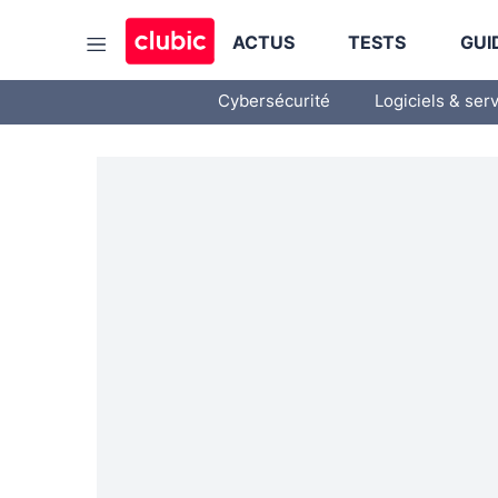
ACTUS
TESTS
GUI
Cybersécurité
Logiciels & ser