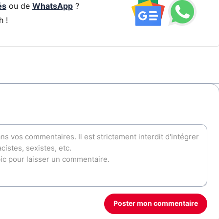
és
ou de
WhatsApp
?
h !
Poster mon commentaire