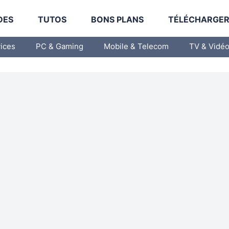
DES
TUTOS
BONS PLANS
TÉLÉCHARGE
vices
PC & Gaming
Mobile & Telecom
TV & Vidé